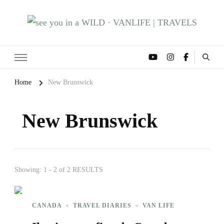
see you in a WILD · VANLIFE |
Il Travel Blog di Marianna e Ruggero
TRAVELS
Home
New Brunswick
New Brunswick
Showing: 1 - 2 of 2 RESULTS
CANADA
TRAVEL DIARIES
VAN LIFE