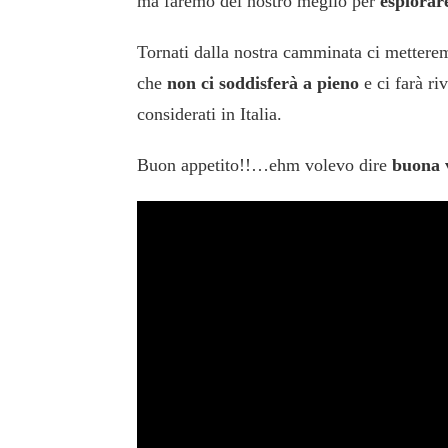
ma faremo del nostro meglio per
esplorar
Tornati dalla nostra camminata ci metterem
che
non ci soddisferà a pieno
e ci farà ri
considerati in Italia.
Buon appetito!!…ehm volevo dire
buona 