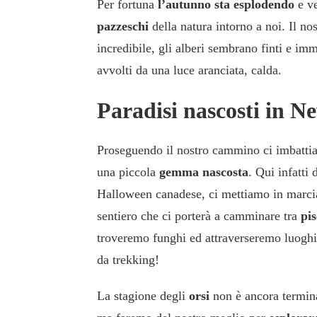
Per fortuna
l’autunno sta esplodendo
e ve
pazzeschi
della natura intorno a noi. Il no
incredibile, gli alberi sembrano finti e im
avvolti da una luce aranciata, calda.
Paradisi nascosti in 
Proseguendo il nostro cammino ci imbatti
una piccola
gemma nascosta
. Qui infatti
Halloween canadese, ci mettiamo in marcia
sentiero che ci porterà a camminare tra
pis
troveremo funghi ed attraverseremo luoghi 
da trekking!
La stagione degli
orsi
non è ancora termina