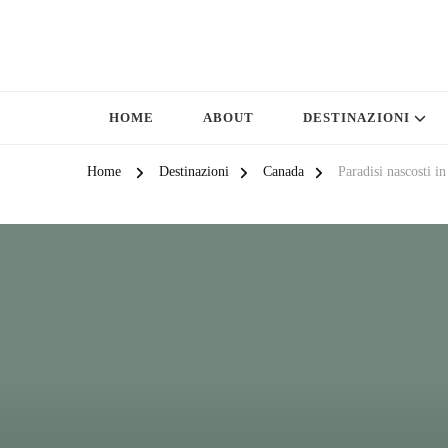
see you in a WILD · VANLIFE | T
Il Travel Blog di Marianna e Ruggero
HOME
ABOUT
DESTINAZIONI
Home
Destinazioni
Canada
Paradisi nascosti 