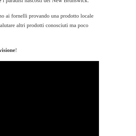
e
i paradisi nascosti del New Brunswick.
o ai fornelli provando una prodotto locale
valutare altri prodotti conosciuti ma poco
visione
!